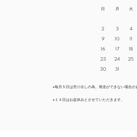
日
月
火
2
3
4
9
10
11
16
17
18
23
24
25
30
31
※毎月５日は売り出しの為、発送ができない場合が
※１４日はお盆休みとさせていただきます。